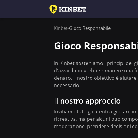
Kinbet
-
Gioco Responsabile
Gioco Responsabi
In Kinbet sosteniamo i principi del g
d'azzardo dovrebbe rimanere una f
denaro. Il nostro obiettivo è aiutare
necessario.
Il nostro approccio
Invitiamo tutti gli utenti a giocare 
ricreativa, ma per alcuni può compo
moderazione, prendere decisioni cons