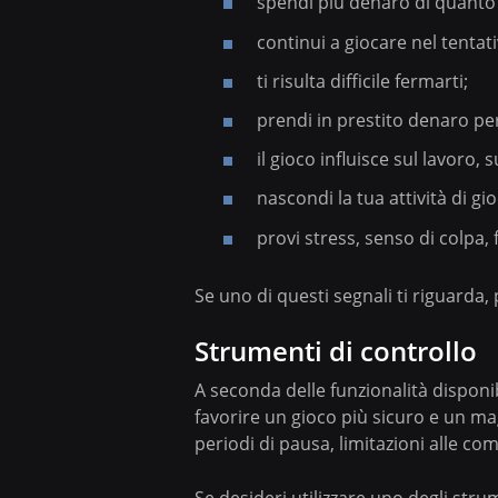
spendi più denaro di quanto 
continui a giocare nel tentat
ti risulta difficile fermarti;
prendi in prestito denaro pe
il gioco influisce sul lavoro, 
nascondi la tua attività di gi
provi stress, senso di colpa,
Se uno di questi segnali ti riguard
Strumenti di controllo
A seconda delle funzionalità disponi
favorire un gioco più sicuro e un ma
periodi di pausa, limitazioni alle 