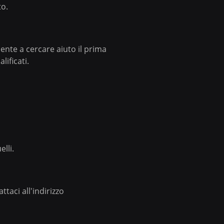
to.
mente a cercare aiuto il prima
lificati.
lli.
taci all'indirizzo