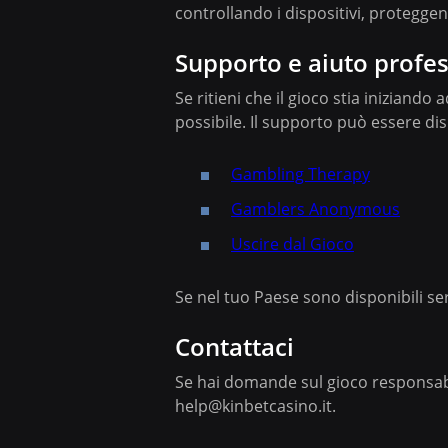
controllando i dispositivi, protegg
Supporto e aiuto profe
Se ritieni che il gioco stia iniziando
possibile. Il supporto può essere dis
Gambling Therapy
Gamblers Anonymous
Uscire dal Gioco
Se nel tuo Paese sono disponibili ser
Contattaci
Se hai domande sul gioco responsabile
help@kinbetcasino.it
.