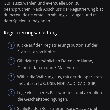
GBP auszuwählen und eventuelle Boni zu
beanspruchen. Nach Abschluss der Registrierung bist
du bereit, deine erste Einzahlung zu tätigen und mit
dem Spielen zu beginnen.
Registrierungsanleitung
Klicke auf den Registrierungsbutton auf der
Startseite von Kinbet.
Gib deine persönlichen Daten ein: Name,
Geburtsdatum und E-Mail-Adresse.
Wähle die Währung aus, mit der du operieren
möchtest (EUR, USD, NOK, AUD, CAD, GBP).
Lege ein sicheres Passwort fest und akzeptiere
die Geschäftsbedingungen.
Schließe den Registrierungsprozess ab und