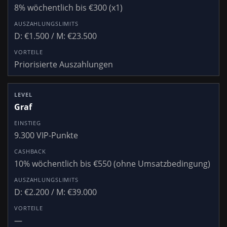
8% wöchentlich bis €300 (x1)
D: €1.500 / M: €23.500
Priorisierte Auszahlungen
Graf
9.300 VIP-Punkte
10% wöchentlich bis €550 (ohne Umsatzbedingung)
D: €2.200 / M: €39.000
—