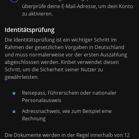
überprüfe deine E-Mail-Adresse, um dein Konto
zu aktivieren.
Identitätsprüfung
Die Identitätsprüfung ist ein wichtiger Schritt im
Rahmen der gesetzlichen Vorgaben in Deutschland
und muss normalerweise vor der ersten Auszahlung
abgeschlossen werden. Kinbet verwendet diesen
Schritt, um die Sicherheit seiner Nutzer zu
gewährleisten.
Reisepass, Führerschein oder nationaler
Personalausweis
Adressnachweis, wie zum Beispiel eine
Rechnung
Die Dokumente werden in der Regel innerhalb von 12