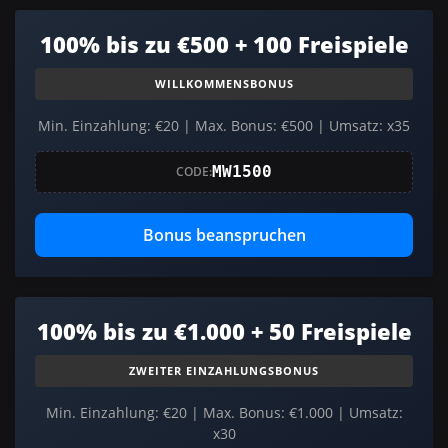
100% bis zu €500 + 100 Freispiele
WILLKOMMENSBONUS
Min. Einzahlung: €20 | Max. Bonus: €500 | Umsatz: x35
MW1500
CODE:
Bonus beanspruchen
100% bis zu €1.000 + 50 Freispiele
ZWEITER EINZAHLUNGSBONUS
Min. Einzahlung: €20 | Max. Bonus: €1.000 | Umsatz:
x30