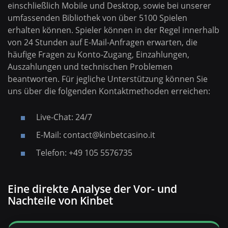
einschließlich Mobile und Desktop, sowie bei unserer
umfassenden Bibliothek von über 5100 Spielen
erhalten können. Spieler können in der Regel innerhalb
von 24 Stunden auf E-Mail-Anfragen erwarten, die
häufige Fragen zu Konto-Zugang, Einzahlungen,
Auszahlungen und technischen Problemen
beantworten. Für jegliche Unterstützung können Sie
uns über die folgenden Kontaktmethoden erreichen:
Live-Chat: 24/7
E-Mail:
contact@kinbetcasino.it
Telefon: +49 105 5576735
Eine direkte Analyse der Vor- und
Nachteile von Kinbet