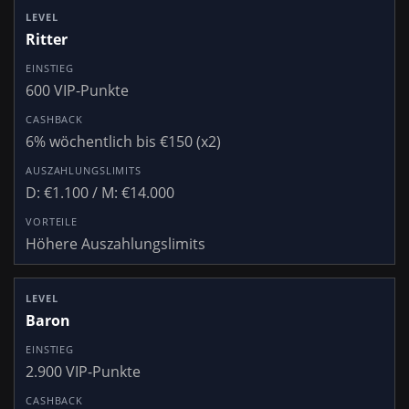
Ritter
600 VIP-Punkte
6% wöchentlich bis €150 (x2)
D: €1.100 / M: €14.000
Höhere Auszahlungslimits
Baron
2.900 VIP-Punkte