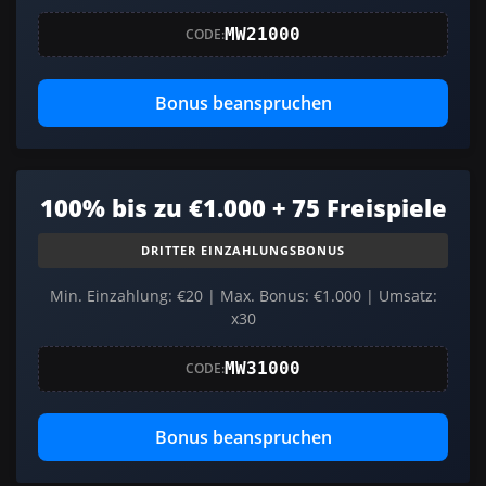
MW21000
CODE:
Bonus beanspruchen
100% bis zu €1.000 + 75 Freispiele
DRITTER EINZAHLUNGSBONUS
Min. Einzahlung: €20 | Max. Bonus: €1.000 | Umsatz:
x30
MW31000
CODE:
Bonus beanspruchen