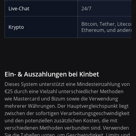
Live-Chat
24/7
Bitcoin, Tether, Litecoin
Krypto
Ethereum, und andere
Ein- & Auszahlungen bei Kinbet
Dieses System unterstützt eine Mindesteinzahlung von
€25 durch eine Vielzahl unterschiedlicher Methoden
wie Mastercard und Bizum sowie die Verwendung
mehrerer Währungen. Der Hauptvergleichspunkt liegt
zwischen der sofortigen Verarbeitungsgeschwindigkeit
und den potenziellen zusätzlichen Kosten, die mit
verschiedenen Methoden verbunden sind. Verwenden
Sie die Tabellen unten, um Geschwindigkeit, Limits und