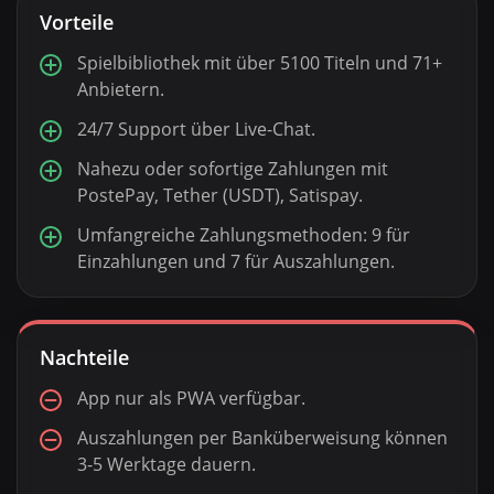
Vorteile
Spielbibliothek mit über 5100 Titeln und 71+
Anbietern.
24/7 Support über Live-Chat.
Nahezu oder sofortige Zahlungen mit
PostePay, Tether (USDT), Satispay.
Umfangreiche Zahlungsmethoden: 9 für
Einzahlungen und 7 für Auszahlungen.
Nachteile
App nur als PWA verfügbar.
Auszahlungen per Banküberweisung können
3-5 Werktage dauern.