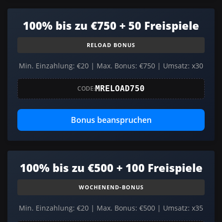
100% bis zu €750 + 50 Freispiele
RELOAD BONUS
Min. Einzahlung: €20 | Max. Bonus: €750 | Umsatz: x30
MRELOAD750
CODE:
Bonus beanspruchen
100% bis zu €500 + 100 Freispiele
WOCHENEND-BONUS
Min. Einzahlung: €20 | Max. Bonus: €500 | Umsatz: x35