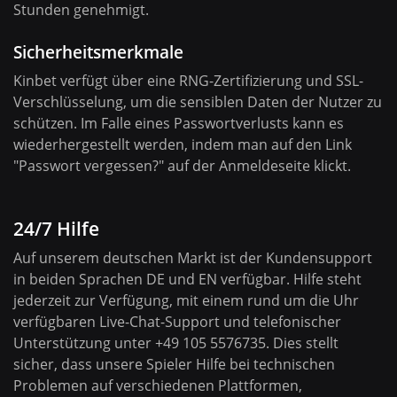
Stunden genehmigt.
Sicherheitsmerkmale
Kinbet verfügt über eine RNG-Zertifizierung und SSL-
Verschlüsselung, um die sensiblen Daten der Nutzer zu
schützen. Im Falle eines Passwortverlusts kann es
wiederhergestellt werden, indem man auf den Link
"Passwort vergessen?" auf der Anmeldeseite klickt.
24/7 Hilfe
Auf unserem deutschen Markt ist der Kundensupport
in beiden Sprachen DE und EN verfügbar. Hilfe steht
jederzeit zur Verfügung, mit einem rund um die Uhr
verfügbaren Live-Chat-Support und telefonischer
Unterstützung unter +49 105 5576735. Dies stellt
sicher, dass unsere Spieler Hilfe bei technischen
Problemen auf verschiedenen Plattformen,