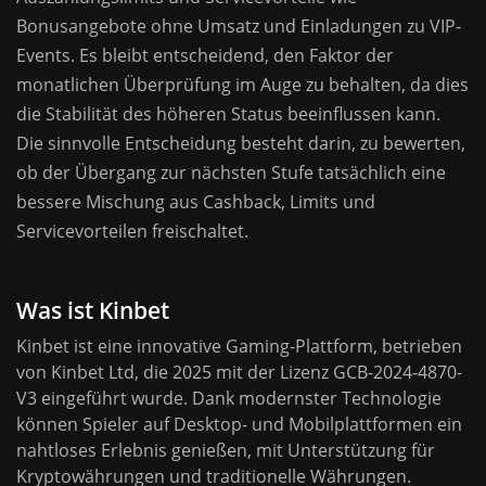
Bonusangebote ohne Umsatz und Einladungen zu VIP-
Events. Es bleibt entscheidend, den Faktor der
monatlichen Überprüfung im Auge zu behalten, da dies
die Stabilität des höheren Status beeinflussen kann.
Die sinnvolle Entscheidung besteht darin, zu bewerten,
ob der Übergang zur nächsten Stufe tatsächlich eine
bessere Mischung aus Cashback, Limits und
Servicevorteilen freischaltet.
Was ist Kinbet
Kinbet ist eine innovative Gaming-Plattform, betrieben
von Kinbet Ltd, die 2025 mit der Lizenz GCB-2024-4870-
V3 eingeführt wurde. Dank modernster Technologie
können Spieler auf Desktop- und Mobilplattformen ein
nahtloses Erlebnis genießen, mit Unterstützung für
Kryptowährungen und traditionelle Währungen.